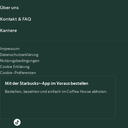
Über uns
Über uns
Kontakt & FAQ
Starbucks® Stories & News
,
opens in a new tab
FAQ
Starbucks® for the Record
,
opens in a new tab
Karriere
Kontaktiere uns
Search Careers
,
opens in a new tab
Barrierefreiheit
Impressum
Datenschutzerklärung
Nutzungsbedingungen
Cookie Erklärung
Cookie-Präferenzen
Mit der Starbucks®-App im Voraus bestellen
Bestellen, bezahlen und einfach im Coffee House abholen.