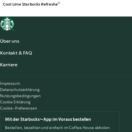
®
Cool Lime Starbucks Refresha
Über uns
Über uns
Kontakt & FAQ
Starbucks® Stories & News
,
opens in a new tab
FAQ
Starbucks® for the Record
,
opens in a new tab
Karriere
Kontaktiere uns
Search Careers
,
opens in a new tab
Barrierefreiheit
Impressum
Datenschutzerklärung
Nutzungsbedingungen
Cookie Erklärung
Cookie-Präferenzen
Mit der Starbucks®-App im Voraus bestellen
Bestellen, bezahlen und einfach im Coffee House abholen.